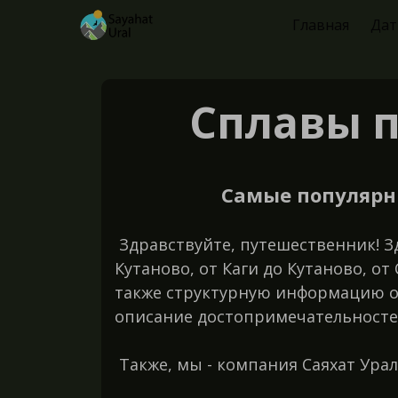
Главная
Дат
Сплавы п
Самые популярны
Здравствуйте, путешественник! З
Кутаново, от Каги до Кутаново, о
также структурную информацию о 
описание достопримечательносте
Также, мы - компания Саяхат Урал