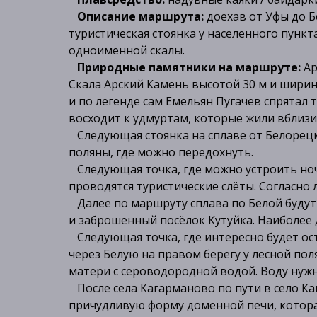
Описание маршрута:
доехав от Уфы до Б
туристическая стоянка у населенного пункт
одноименной скалы.
Природные памятники на маршруте:
Ар
Скала Арский Камень высотой 30 м и ширин
и по легенде сам Емельян Пугачев спрятал
восходит к удмуртам, которые жили вблизи
Следующая стоянка на сплаве от Белорецка 
поляны, где можно передохнуть.
Следующая точка, где можно устроить ночл
проводятся туристические слёты. Согласно 
Далее по маршруту сплава по Белой будут 
и заброшенный посёлок Кутуйка. Наиболее д
Следующая точка, где интересно будет ост
через Белую на правом берегу у лесной по
матери с сероводородной водой. Воду нужн
После села Кагарманово по пути в село Ка
причудливую форму доменной печи, которая