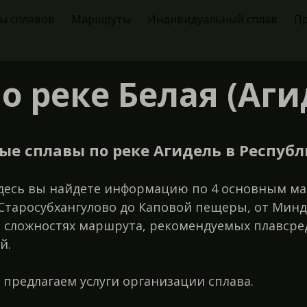
ы сплавов
Маршруты
Индивидуальный сплав
П
о реке Белая (Аги
е сплавы по реке Агидель в Респуб
десь вы найдете информацию по 4 основным ма
т Старосубхангулово до Каповой пещеры, от Мин
сложностях маршрута, рекомендуемых плавсредс
й.
 предлагаем услуги организации сплава.