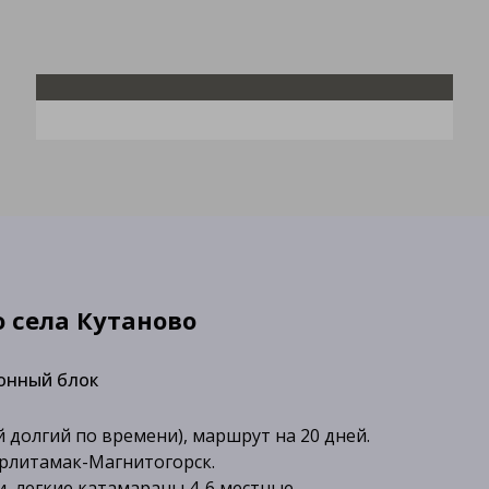
о села Кутаново
онный блок
й долгий по времени), маршрут на 20 дней.
ерлитамак-Магнитогорск.
и, легкие катамараны 4-6 местные