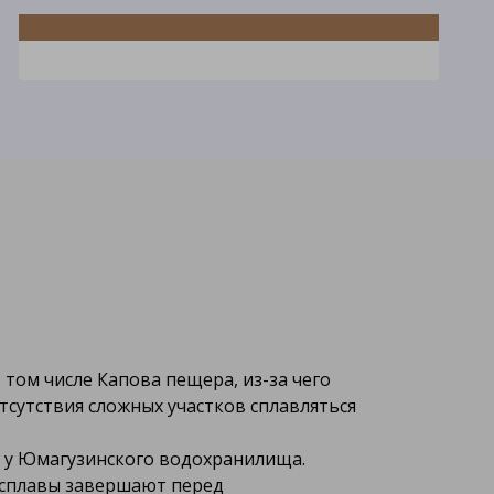
Бассейн реки Белая
Левый и самый крупный приток Камы.
Протекает по территории Башкортостана и
по его границе с Татарстаном.
том числе Капова пещера, из-за чего
отсутствия сложных участков сплавляться
й у Юмагузинского водохранилища.
 сплавы завершают перед