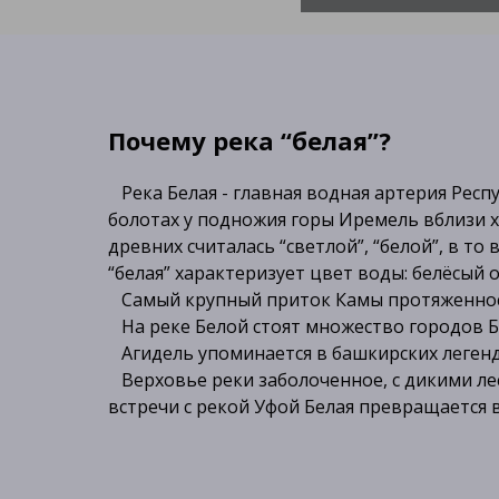
Почему река “белая”?
Река Белая - главная водная артерия Респу
болотах у подножия горы Иремель вблизи хр
древних считалась “светлой”, “белой”, в то
“белая” характеризует цвет воды: белёсый 
Самый крупный приток Камы протяженность
На реке Белой стоят множество городов Б
Агидель упоминается в башкирских легенд
Верховье реки заболоченное, с дикими лес
встречи с рекой Уфой Белая превращается 