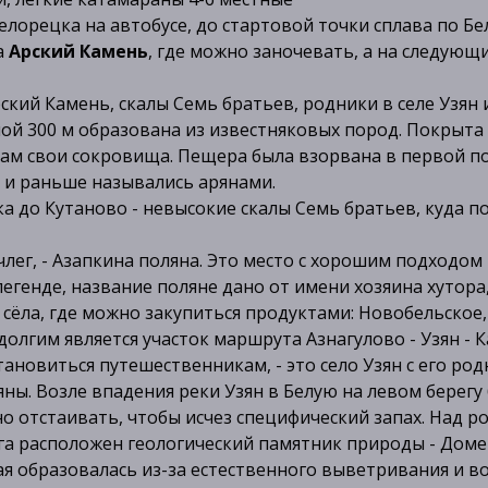
елорецка на автобусе, до стартовой точки сплава по Бе
а
Арский Камень
, где можно заночевать, а на следующ
ский Камень, скалы Семь братьев, родники в селе Узян 
ой 300 м образована из известняковых пород. Покрыта 
 там свои сокровища. Пещера была взорвана в первой п
 и раньше назывались арянами.
до Кутаново - невысокие скалы Семь братьев, куда под
ег, - Азапкина поляна. Это место с хорошим подходом к
легенде, название поляне дано от имени хозяина хутора,
сёла, где можно закупиться продуктами: Новобельское,
олгим является участок маршрута Азнагулово - Узян - 
ановиться путешественникам, - это село Узян с его ро
ляны. Возле впадения реки Узян в Белую на левом бере
о отстаивать, чтобы исчез специфический запах. Над р
га расположен геологический памятник природы - Доме
 образовалась из-за естественного выветривания и во