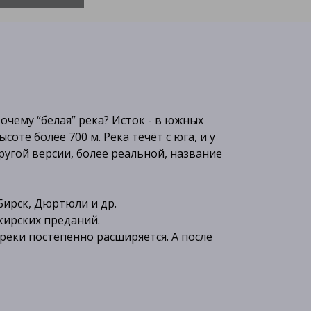
очему “белая” река? Исток - в южных
те более 700 м. Река течёт с юга, и у
другой версии, более реальной, название
Бирск, Дюртюли и др.
кирских преданий.
реки постепенно расширяется. А после