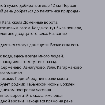
лой нужно добираться еще 12 км. Первая
ий день добраться до памятника природы -
и Кага, скала Доменные ворота.
сосновым лесом. Когда-то тут была пещера,
оловине двадцатого века. Название
няться смогут даже дети. Возле скал есть
 воде, здесь всегда много людей,
 находившегося тут век назад.
 Серменево, Азнагулово, Узян, Кагарманово
Кагарманово.
дниками. Первый родник возле моста
гу будет родник Табынской иконы Божией
одником построена часовня.
нные ворота. Это скала, имеющая
дной эрозии. Находится прямо на реке