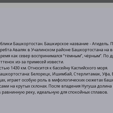
блики Башкортостан. Башкирское название - Агидель. П
ебта Аваляк в Учалинском районе Башкортостана на высо
 время как север воспринимался “тёмным”, чёрным”. По 
оттенок из-за примесей извести.
ю 1430 км. Относится к бассейну Каспийского моря.
ашкортостана: Белорецк, Ишимбай, Стерлитамак, Уфа, 
ах, играет особую роль в мифологических сюжетах баш
ами на крутых склонах. После впадения Нугуша долина 
в равнинную реку, идеальную для спокойных сплавов.