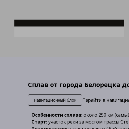
Сплав от города Белорецка д
Перейти в навигаци
Навигационный блок
Особенности сплава:
около 250 км (самы
Старт:
участок реки за мостом трассы Ст
Плавсредство:
надувные каяки / байдарк